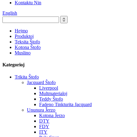
Kontaktu Nin
English
Hejmo
Produktoj
Teksita Ŝtofo
Kotona Ŝtofo
Muslino
Kategorioj
Trikita Ŝtofo
Jacquard Ŝtofo
Liverpool
Multmaterialoj
Teddy Ŝtofo
Fadeno Tinkturita Jacquard
Ununura Ĵerzo
Kotona Ĵerzo
DTY
FDY
ITY