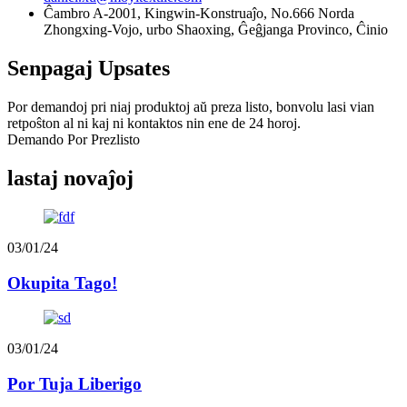
Ĉambro A-2001, Kingwin-Konstruaĵo, No.666 Norda
Zhongxing-Vojo, urbo Shaoxing, Ĝeĝjanga Provinco, Ĉinio
Senpagaj Upsates
Por demandoj pri niaj produktoj aŭ preza listo, bonvolu lasi vian
retpoŝton al ni kaj ni kontaktos nin ene de 24 horoj.
Demando Por Prezlisto
lastaj novaĵoj
03/01/24
Okupita Tago!
03/01/24
Por Tuja Liberigo