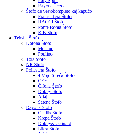
Poly Spun
Rayona Ĵerzo
Ŝtofo de vestokompleto kaj kapuĉo
Franca Tera Ŝtofo
HACCI Ŝtofo
Ponte Roma Ŝtofo
RIB Ŝtofo
Teksita Ŝtofo
Kotona Ŝtofo
Muslino
Poplino
Tola Ŝtofo
NR Ŝtofo
Poliestera Ŝtofo
4 Vojo Streĉa Ŝtofo
CEY
Ĉifona Ŝtofo
Dobby Ŝtofo
Aliaj
Satena Ŝtofo
Rayona Ŝtofo
Challis Ŝtofo
Krepa Ŝtofo
Dobby&Jacquard
Likra Ŝtofo