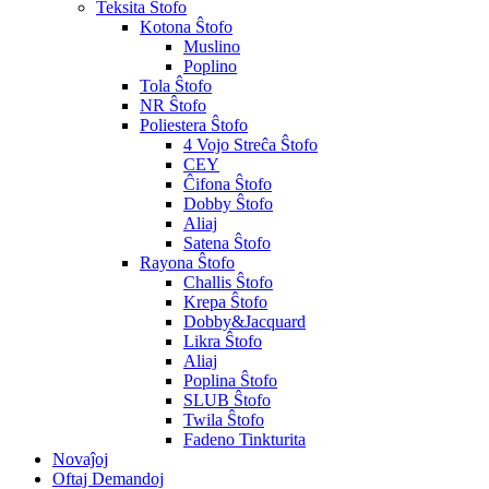
Teksita Ŝtofo
Kotona Ŝtofo
Muslino
Poplino
Tola Ŝtofo
NR Ŝtofo
Poliestera Ŝtofo
4 Vojo Streĉa Ŝtofo
CEY
Ĉifona Ŝtofo
Dobby Ŝtofo
Aliaj
Satena Ŝtofo
Rayona Ŝtofo
Challis Ŝtofo
Krepa Ŝtofo
Dobby&Jacquard
Likra Ŝtofo
Aliaj
Poplina Ŝtofo
SLUB Ŝtofo
Twila Ŝtofo
Fadeno Tinkturita
Novaĵoj
Oftaj Demandoj