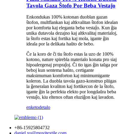
Tavola Gaza Ŝtofo Por Beba Vestaĵo
Enkondukas 100% kotonan duoblan gazan
ŝtofon, multflankan kaj altkvalitan ŝtofon idealan
por komforta kaj eleganta beba vestaĵo. Kun ĝia
unika dutavola dezajno kaj altkvalitaj materialoj,
la ŝtofo estas kaj fortika kaj mola, igante ĝin
ideala por la delikata haŭto de bebo.
Ĉe la koro de ĉi tiu ŝtofo estas la uzo de 100%
kotono, nature spirebla materialo konata pro siaj
hipoalergenaj propraĵoj. Ĉi tio igas ĝin taŭga por
beboj kun sentema haŭto, certigante
maksimuman komforton kaj minimumigante
koleron. La duobla tavola gazo-konstruo pliigas
la ĝeneralan kvaliton kaj fortikecon de la ŝtofo,
igante ĝin la perfekta elekto por longdaŭra beba
vestaĵo, kiu eltenos oftan eluziĝon kaj lavadon.
enketo
detalo
+86-15925804732
daniel.xu@moyitextile.com