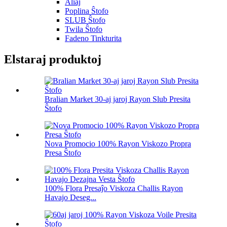
Aliaj
Poplina Ŝtofo
SLUB Ŝtofo
Twila Ŝtofo
Fadeno Tinkturita
Elstaraj produktoj
Bralian Market 30-aj jaroj Rayon Slub Presita
Ŝtofo
Nova Promocio 100% Rayon Viskozo Propra
Presa Ŝtofo
100% Flora Presaĵo Viskoza Challis Rayon
Havajo Deseg...