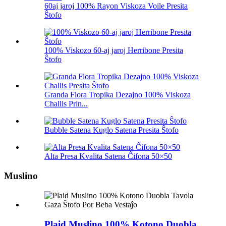
60aj jaroj 100% Rayon Viskoza Voile Presita
Ŝtofo
100% Viskozo 60-aj jaroj Herribone Presita
Ŝtofo
Granda Flora Tropika Dezajno 100% Viskoza
Challis Prin...
Bubble Satena Kuglo Satena Presita Ŝtofo
Alta Presa Kvalita Satena Ĉifona 50×50
Muslino
Plaid Muslino 100% Kotono Duobla