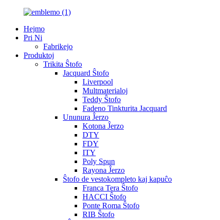
Hejmo
Pri Ni
Fabrikejo
Produktoj
Trikita Ŝtofo
Jacquard Ŝtofo
Liverpool
Multmaterialoj
Teddy Ŝtofo
Fadeno Tinkturita Jacquard
Ununura Ĵerzo
Kotona Ĵerzo
DTY
FDY
ITY
Poly Spun
Rayona Ĵerzo
Ŝtofo de vestokompleto kaj kapuĉo
Franca Tera Ŝtofo
HACCI Ŝtofo
Ponte Roma Ŝtofo
RIB Ŝtofo