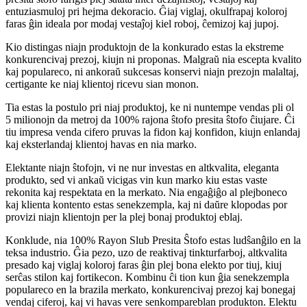
entuziasmuloj pri hejma dekoracio. Ĝiaj viglaj, okulfrapaj koloroj
faras ĝin ideala por modaj vestaĵoj kiel roboj, ĉemizoj kaj jupoj.
Kio distingas niajn produktojn de la konkurado estas la ekstreme
konkurencivaj prezoj, kiujn ni proponas. Malgraŭ nia escepta kvalito
kaj populareco, ni ankoraŭ sukcesas konservi niajn prezojn malaltaj,
certigante ke niaj klientoj ricevu sian monon.
Tia estas la postulo pri niaj produktoj, ke ni nuntempe vendas pli ol
5 milionojn da metroj da 100% rajona ŝtofo presita ŝtofo ĉiujare. Ĉi
tiu impresa venda cifero pruvas la fidon kaj konfidon, kiujn enlandaj
kaj eksterlandaj klientoj havas en nia marko.
Elektante niajn ŝtofojn, vi ne nur investas en altkvalita, eleganta
produkto, sed vi ankaŭ vicigas vin kun marko kiu estas vaste
rekonita kaj respektata en la merkato. Nia engaĝiĝo al plejboneco
kaj klienta kontento estas senekzempla, kaj ni daŭre klopodas por
provizi niajn klientojn per la plej bonaj produktoj eblaj.
Konklude, nia 100% Rayon Slub Presita Ŝtofo estas ludŝanĝilo en la
teksa industrio. Ĝia pezo, uzo de reaktivaj tinkturfarboj, altkvalita
presado kaj viglaj koloroj faras ĝin plej bona elekto por tiuj, kiuj
serĉas stilon kaj fortikecon. Kombinu ĉi tion kun ĝia senekzempla
populareco en la brazila merkato, konkurencivaj prezoj kaj bonegaj
vendaj ciferoj, kaj vi havas vere senkompareblan produkton. Elektu