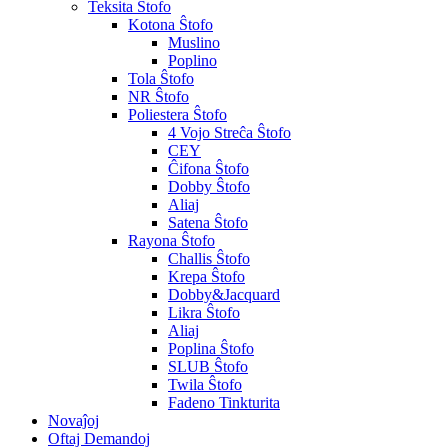
Teksita Ŝtofo
Kotona Ŝtofo
Muslino
Poplino
Tola Ŝtofo
NR Ŝtofo
Poliestera Ŝtofo
4 Vojo Streĉa Ŝtofo
CEY
Ĉifona Ŝtofo
Dobby Ŝtofo
Aliaj
Satena Ŝtofo
Rayona Ŝtofo
Challis Ŝtofo
Krepa Ŝtofo
Dobby&Jacquard
Likra Ŝtofo
Aliaj
Poplina Ŝtofo
SLUB Ŝtofo
Twila Ŝtofo
Fadeno Tinkturita
Novaĵoj
Oftaj Demandoj