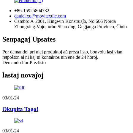
+86-15925804732
daniel.xu@moyitextile.com
Ĉambro A-2001, Kingwin-Konstruaĵo, No.666 Norda
Zhongxing-Vojo, urbo Shaoxing, Ĝeĝjanga Provinco, Ĉinio
Senpagaj Upsates
Por demandoj pri niaj produktoj aŭ preza listo, bonvolu lasi vian
retpoŝton al ni kaj ni kontaktos nin ene de 24 horoj.
Demando Por Prezlisto
lastaj novaĵoj
03/01/24
Okupita Tago!
03/01/24