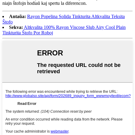
niajn ŝtofojn hodiaŭ kaj spertu la diferencon.
Antaŭa:
Rayon Popelina Solida Tinkturita Altkvalita Teksita
Ŝtofo
Sekva:
Altkvalita 100% Rayon Viscose Slub Airy Cool Plain
Tinkturita Ŝtofo Por Roboj