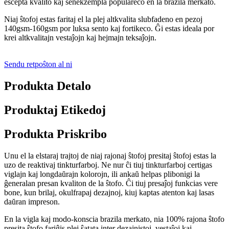
escepta kvalito kaj senekzempla populareco en la brazila merkato.
Niaj ŝtofoj estas faritaj el la plej altkvalita slubfadeno en pezoj
140gsm-160gsm por luksa sento kaj fortikeco. Ĝi estas ideala por
krei altkvalitajn vestaĵojn kaj hejmajn teksaĵojn.
Sendu retpoŝton al ni
Produkta Detalo
Produktaj Etikedoj
Produkta Priskribo
Unu el la elstaraj trajtoj de niaj rajonaj ŝtofoj presitaj ŝtofoj estas la
uzo de reaktivaj tinkturfarboj. Ne nur ĉi tiuj tinkturfarboj certigas
viglajn kaj longdaŭrajn kolorojn, ili ankaŭ helpas plibonigi la
ĝeneralan presan kvaliton de la ŝtofo. Ĉi tiuj presaĵoj funkcias vere
bone, kun brilaj, okulfrapaj dezajnoj, kiuj kaptas atenton kaj lasas
daŭran impreson.
En la vigla kaj modo-konscia brazila merkato, nia 100% rajona ŝtofo
presita ŝtofo fariĝis plej ŝatata inter dezajnistoj, vestaĵoj kaj