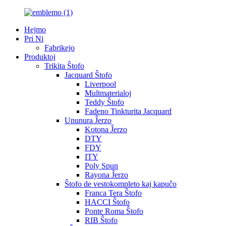
Hejmo
Pri Ni
Fabrikejo
Produktoj
Trikita Ŝtofo
Jacquard Ŝtofo
Liverpool
Multmaterialoj
Teddy Ŝtofo
Fadeno Tinkturita Jacquard
Ununura Ĵerzo
Kotona Ĵerzo
DTY
FDY
ITY
Poly Spun
Rayona Ĵerzo
Ŝtofo de vestokompleto kaj kapuĉo
Franca Tera Ŝtofo
HACCI Ŝtofo
Ponte Roma Ŝtofo
RIB Ŝtofo